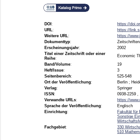
DOI
:
https://doi.
URL
:
https://link
Weitere URL
:
https://www.
Dokumenttyp
:
Zeitschriften
Erscheinungsjahr
:
2002
Titel einer Zeitschrift oder einer
Economic T
Reihe
:
Band/Volume
:
19
Heft/Issue
:
3
Seitenbereich
:
525-548
Ort der Veröffentlichung
:
Berlin ; Heid
Verlag
:
Springer
ISSN
:
0938-2259 ,
Verwandte URLs
:
https://www.
Sprache der Veröffentlichung
:
Englisch
Einrichtung
:
Fakultät fü
Sonstige Ei
Wirtschafts
Fachgebiet
:
330 Wirtscha
510 Mathem