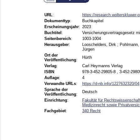
URL
:
https://research.wolterskluwer-o
Dokumenttyp
:
Buchkapitel
Erscheinungsjahr
:
2023
Buchtitel
:
Versicherungsvertragsgesetz m
Seitenbereich
:
1003-1004
Herausgeber
:
Looschelders, Dirk
;
Pohlmann, 
Jürgen
Ort der
Hürth
Veröffentlichung
:
Verlag
:
Carl Heymanns Verlag
ISBN
:
978-3-452-29805-8 , 3-452-2980
Auflage
:
4
Verwandte URLs
:
https://d-nb.info/1227632320/04
Sprache der
Deutsch
Veröffentlichung
:
Einrichtung
:
Fakultät für Rechtswissenschaft 
Medizinrecht sowie Privatversi
Fachgebiet
:
340 Recht