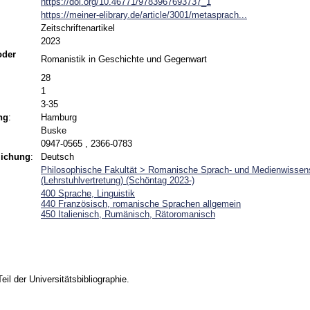
https://doi.org/10.46771/9783967693737_1
https://meiner-elibrary.de/article/3001/metasprach...
Zeitschriftenartikel
2023
 oder
Romanistik in Geschichte und Gegenwart
28
1
3-35
ng
:
Hamburg
Buske
0947-0565 , 2366-0783
lichung
:
Deutsch
Philosophische Fakultät > Romanische Sprach- und Medienwissen
(Lehrstuhlvertretung) (Schöntag 2023-)
400 Sprache, Linguistik
440 Französisch, romanische Sprachen allgemein
450 Italienisch, Rumänisch, Rätoromanisch
Teil der Universitätsbibliographie.