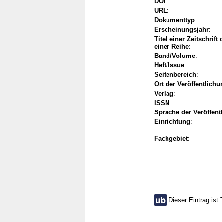
DOI
:
URL
:
Dokumenttyp
:
Erscheinungsjahr
:
Titel einer Zeitschrift
einer Reihe
:
Band/Volume
:
Heft/Issue
:
Seitenbereich
:
Ort der Veröffentlichu
Verlag
:
ISSN
:
Sprache der Veröffent
Einrichtung
:
Fachgebiet
:
Dieser Eintrag ist 