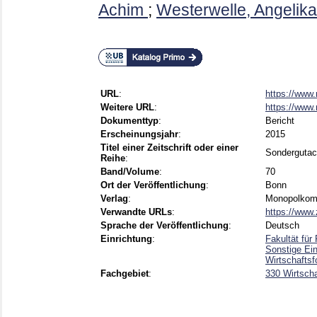
Achim
;
Westerwelle, Angelika
URL
:
https://www
Weitere URL
:
https://www
Dokumenttyp
:
Bericht
Erscheinungsjahr
:
2015
Titel einer Zeitschrift oder einer
Sondergutac
Reihe
:
Band/Volume
:
70
Ort der Veröffentlichung
:
Bonn
Verlag
:
Monopolkom
Verwandte URLs
:
https://www.
Sprache der Veröffentlichung
:
Deutsch
Einrichtung
:
Fakultät fü
Sonstige Ei
Wirtschafts
Fachgebiet
:
330 Wirtscha