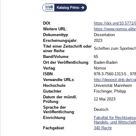
DOI
:
https://doi.org/10.577
Weitere URL
:
https://www.nomos-elib
Dokumenttyp
:
Dissertation
Erscheinungsjahr
:
2023
Titel einer Zeitschrift oder
Schriften zum Sportrech
einer Reihe
:
Band/Volume
:
65
Ort der Veröffentlichung
:
Baden-Baden
Verlag
:
Nomos
ISBN
:
978-3-7560-1313-5 , 97
Verwandte URLs
:
http://deposit.dnb.de/cg
Hochschule
:
Universität Mannheim
Gutachter
:
Fischinger, Philipp
Datum der mündl.
12 Mai 2023
Prüfung
:
Sprache der
Deutsch
Veröffentlichung
:
Einrichtung
:
Fakultät für Rechtswiss
Handels- und Wirtschaft
Fachgebiet
:
340 Recht