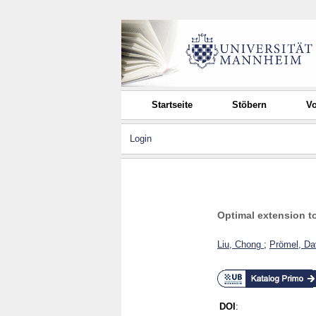
Startseite
Stöbern
Vo
Login
Optimal extension t
Liu, Chong
;
Prömel, Da
DOI
: