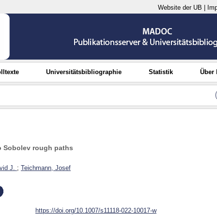
Website der UB
|
Im
lltexte
Universitätsbibliographie
Statistik
Über
o Sobolev rough paths
vid J.
;
Teichmann, Josef
https://doi.org/10.1007/s11118-022-10017-w