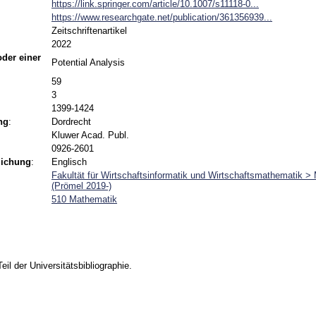
https://link.springer.com/article/10.1007/s11118-0...
https://www.researchgate.net/publication/361356939...
Zeitschriftenartikel
2022
 oder einer
Potential Analysis
59
3
1399-1424
ng
:
Dordrecht
Kluwer Acad. Publ.
0926-2601
lichung
:
Englisch
Fakultät für Wirtschaftsinformatik und Wirtschaftsmathematik >
(Prömel 2019-)
510 Mathematik
Teil der Universitätsbibliographie.