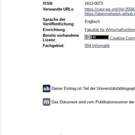
ISSN
:
1613-0073
Verwandte URLs
:
https://ceur-ws.org/Vol-3559/
https://alammehwish.github.
Sprache der
Englisch
Veröffentlichung
:
Einrichtung
:
Fakultät für Wirtschaftsinf
Bereits vorhandene
Creative Comm
Lizenz
:
Fachgebiet
:
004 Informatik
Dieser Eintrag ist Teil der Universitätsbibliograp
Das Dokument wird vom Publikationsserver der U