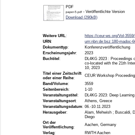
PDF
- Veröffentlichte Version
paper-5.pdf
Download (290kB)
Weitere URL
:
https://ceur-ws.org/Vol-3559
URN
:
urn:nbn:de:bsz:180-madoc-
Dokumenttyp
:
Konferenzveröffentlichung
Erscheinungsjahr
:
2023
Buchtitel
:
DL4KG 2023 : Proceedings o
co-located with the 21th In
10, 2023
Titel einer Zeitschrift
CEUR Workshop Proceedin
oder einer Reihe
:
Band/Volume
:
3559
Seitenbereich
:
1-10
Veranstaltungstitel
:
DL4KG 2023: Deep Learning
Veranstaltungsort
:
Athens, Greece
Veranstaltungsdatum
:
06.-10.11.2023
Herausgeber
:
Alam, Mehwish
;
Buscaldi, 
Diego
Ort der
Aachen, Germany
Veröffentlichung
:
Verlag
:
RWTH Aachen