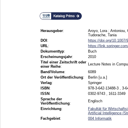
Herausgeber
:
Aroyo, Lora
;
Antoniou, 
Tudorache, Tania
DOI
:
https://doi.org/10.1007
URL
:
https://link.springer.co
Dokumenttyp
:
Buch
Erscheinungsjahr
:
2010
Titel einer Zeitschrift oder
Lecture Notes in Compu
einer Reihe
:
Band/Volume
:
6089
Ort der Veröffentlichung
:
Berlin [u.a.]
Verlag
:
Springer
ISBN
:
978-3-642-13488-3 , 3-6
ISSN
:
0302-9743 , 1611-3349
Sprache der
Englisch
Veröffentlichung
:
Einrichtung
:
Fakultät für Wirtschaft
Artificial Intelligence 
Fachgebiet
:
004 Informatik