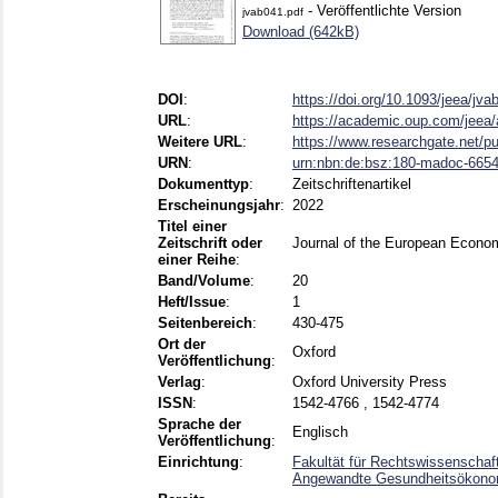
- Veröffentlichte Version
jvab041.pdf
Download (642kB)
DOI
:
https://doi.org/10.1093/jeea/jva
URL
:
https://academic.oup.com/jeea/a
Weitere URL
:
https://www.researchgate.net/pu
URN
:
urn:nbn:de:bsz:180-madoc-665
Dokumenttyp
:
Zeitschriftenartikel
Erscheinungsjahr
:
2022
Titel einer
Zeitschrift oder
Journal of the European Econo
einer Reihe
:
Band/Volume
:
20
Heft/Issue
:
1
Seitenbereich
:
430-475
Ort der
Oxford
Veröffentlichung
:
Verlag
:
Oxford University Press
ISSN
:
1542-4766 , 1542-4774
Sprache der
Englisch
Veröffentlichung
:
Einrichtung
:
Fakultät für Rechtswissenschaf
Angewandte Gesundheitsökonom