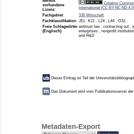
Bereits
Creative Commons
vorhandene
International (CC BY-NC-ND 4.0
Lizenz
:
Fachgebiet
:
330 Wirtschaft
Fachklassifikation
:
JEL
:
K21 , L24 , L44 , O32,
Freie Schlagwörter
antitrust law , contracting out , 
(Englisch)
:
enterprises , nonprofit institut
and R&D
Dieser Eintrag ist Teil der Universitätsbibliograp
Das Dokument wird vom Publikationsserver der U
Metadaten-Export