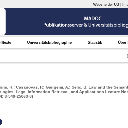
Website der UB
|
Im
lltexte
Universitätsbibliographie
Statistik
Über
ins, R.; Casanovas, P.; Gangemi, A.; Selic, B. Law and the Seman
ogies, Legal Information Retrieval, and Applications Lecture Note
N: 3-540-25063-8)