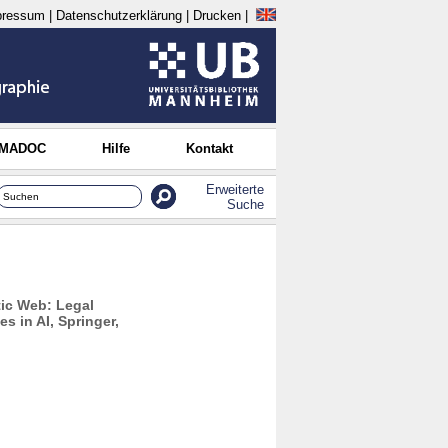
pressum
|
Datenschutzerklärung
|
Drucken
|
 MADOC
Hilfe
Kontakt
Erweiterte
Suche
tic Web: Legal
s in AI, Springer,