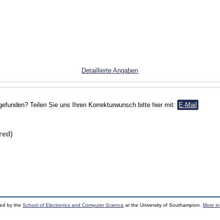
Detaillierte Angaben
gefunden? Teilen Sie uns Ihren Korrekturwunsch bitte hier mit:
E-Mail
red)
ped by the
School of Electronics and Computer Science
at the University of Southampton.
More in