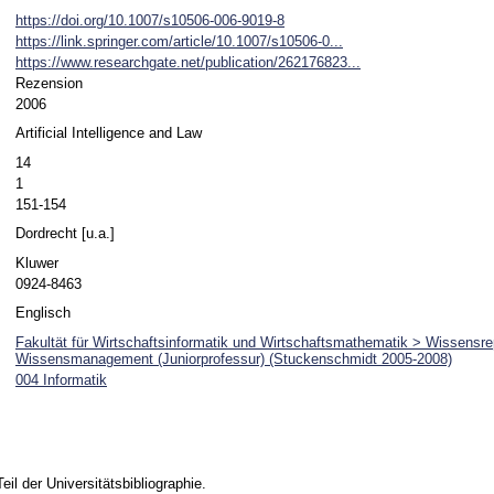
https://doi.org/10.1007/s10506-006-9019-8
https://link.springer.com/article/10.1007/s10506-0...
https://www.researchgate.net/publication/262176823...
Rezension
2006
Artificial Intelligence and Law
14
1
151-154
Dordrecht [u.a.]
Kluwer
0924-8463
Englisch
Fakultät für Wirtschaftsinformatik und Wirtschaftsmathematik > Wissensre
Wissensmanagement (Juniorprofessur) (Stuckenschmidt 2005-2008)
004 Informatik
Teil der Universitätsbibliographie.