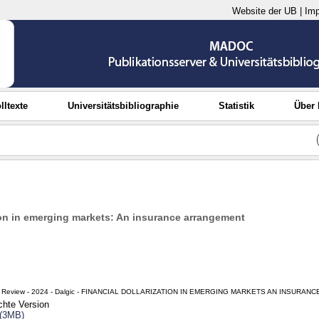
Website der UB
|
Im
lltexte
Universitätsbibliographie
Statistik
Über
tion in emerging markets: An insurance arrangement
c Review - 2024 - Dalgic - FINANCIAL DOLLARIZATION IN EMERGING MARKETS AN INSURAN
ichte Version
 (3MB)