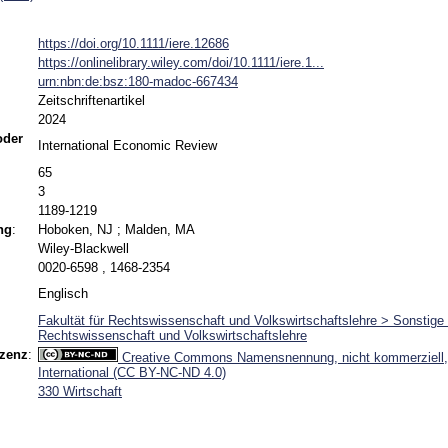
https://doi.org/10.1111/iere.12686
https://onlinelibrary.wiley.com/doi/10.1111/iere.1...
urn:nbn:de:bsz:180-madoc-667434
Zeitschriftenartikel
2024
 oder
International Economic Review
65
3
1189-1219
ng
:
Hoboken, NJ ; Malden, MA
Wiley-Blackwell
0020-6598 , 1468-2354
Englisch
Fakultät für Rechtswissenschaft und Volkswirtschaftslehre > Sonstige -
Rechtswissenschaft und Volkswirtschaftslehre
izenz
:
Creative Commons Namensnennung, nicht kommerziell, 
International (CC BY-NC-ND 4.0)
330 Wirtschaft