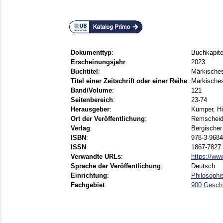
Dokumenttyp
:
Buchkapite
Erscheinungsjahr
:
2023
Buchtitel
:
Märkisches
Titel einer Zeitschrift oder einer Reihe
:
Märkisches
Band/Volume
:
121
Seitenbereich
:
23-74
Herausgeber
:
Kümper, H
Ort der Veröffentlichung
:
Remschei
Verlag
:
Bergischer
ISBN
:
978-3-9684
ISSN
:
1867-7827
Verwandte URLs
:
https://www
Sprache der Veröffentlichung
:
Deutsch
Einrichtung
:
Philosophi
Fachgebiet
:
900 Gesch