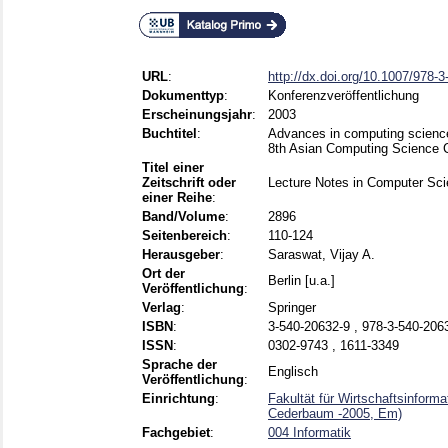
URL
:
http://dx.doi.org/10.1007/978-
Dokumenttyp
:
Konferenzveröffentlichung
Erscheinungsjahr
:
2003
Buchtitel
:
Advances in computing science
8th Asian Computing Science C
Titel einer
Zeitschrift oder
Lecture Notes in Computer Sc
einer Reihe
:
Band/Volume
:
2896
Seitenbereich
:
110-124
Herausgeber
:
Saraswat, Vijay A.
Ort der
Berlin [u.a.]
Veröffentlichung
:
Verlag
:
Springer
ISBN
:
3-540-20632-9 , 978-3-540-206
ISSN
:
0302-9743 , 1611-3349
Sprache der
Englisch
Veröffentlichung
:
Einrichtung
:
Fakultät für Wirtschaftsinforma
Cederbaum -2005, Em)
Fachgebiet
:
004 Informatik