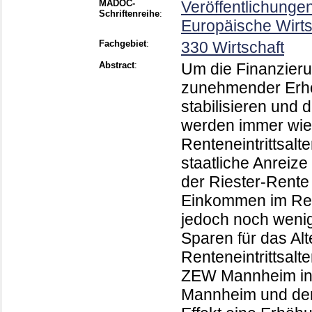
MADOC-
Veröffentlichunge
Schriftenreihe
:
Europäische Wirts
Fachgebiet
:
330 Wirtschaft
Abstract
:
Um die Finanzier
zunehmender Erhöh
stabilisieren und
werden immer wie
Renteneintrittsalter
staatliche Anreize
der Riester-Rente
Einkommen im Rent
jedoch noch wenig
Sparen für das Al
Renteneintrittsalt
ZEW Mannheim in K
Mannheim und dem