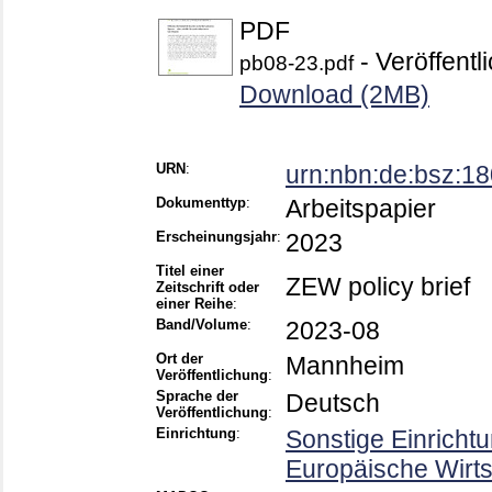
PDF
- Veröffentl
pb08-23.pdf
Download (2MB)
URN
:
urn:nbn:de:bsz:1
Dokumenttyp
:
Arbeitspapier
Erscheinungsjahr
:
2023
Titel einer
ZEW policy brief
Zeitschrift oder
einer Reihe
:
Band/Volume
:
2023-08
Ort der
Mannheim
Veröffentlichung
:
Sprache der
Deutsch
Veröffentlichung
:
Einrichtung
:
Sonstige Einricht
Europäische Wirt