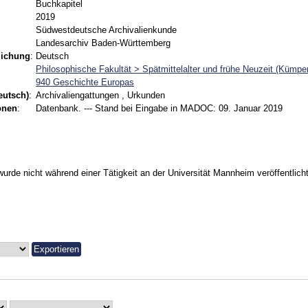
Buchkapitel
2019
Südwestdeutsche Archivalienkunde
Landesarchiv Baden-Württemberg
lichung
:
Deutsch
Philosophische Fakultät > Spätmittelalter und frühe Neuzeit (Kümpe
940 Geschichte Europas
eutsch)
:
Archivaliengattungen , Urkunden
onen
:
Datenbank. --- Stand bei Eingabe in MADOC: 09. Januar 2019
urde nicht während einer Tätigkeit an der Universität Mannheim veröffentlicht