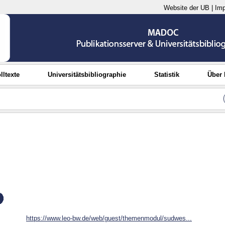
Website der UB
|
Im
lltexte
Universitätsbibliographie
Statistik
Über
https://www.leo-bw.de/web/guest/themenmodul/sudwes...