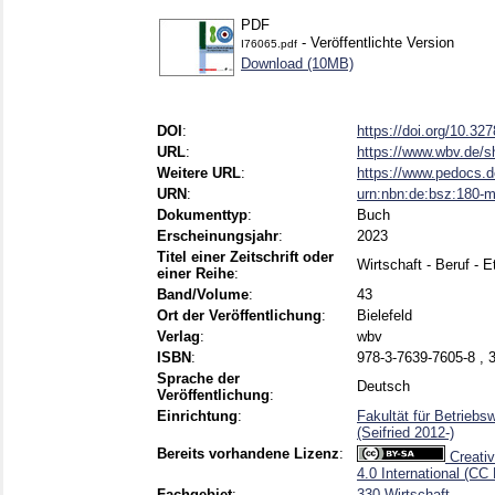
PDF
- Veröffentlichte Version
I76065.pdf
Download (10MB)
DOI
:
https://doi.org/10.3
URL
:
https://www.wbv.de/s
Weitere URL
:
https://www.pedocs.d
URN
:
urn:nbn:de:bsz:180-
Dokumenttyp
:
Buch
Erscheinungsjahr
:
2023
Titel einer Zeitschrift oder
Wirtschaft - Beruf - E
einer Reihe
:
Band/Volume
:
43
Ort der Veröffentlichung
:
Bielefeld
Verlag
:
wbv
ISBN
:
978-3-7639-7605-8 , 
Sprache der
Deutsch
Veröffentlichung
:
Einrichtung
:
Fakultät für Betriebs
(Seifried 2012-)
Bereits vorhandene Lizenz
:
Creati
4.0 International (CC
Fachgebiet
:
330 Wirtschaft