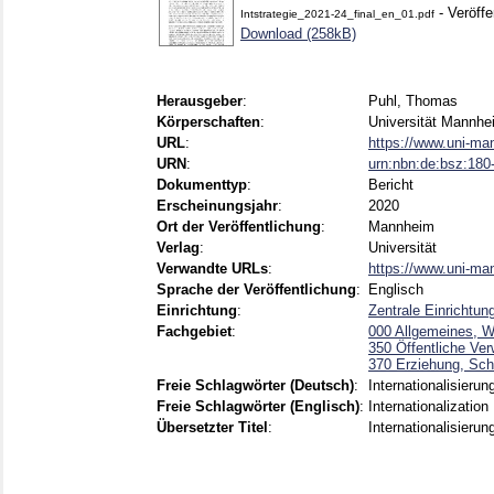
- Veröffe
Intstrategie_2021-24_final_en_01.pdf
Download (258kB)
Herausgeber
:
Puhl, Thomas
Körperschaften
:
Universität Mannhe
URL
:
https://www.uni-ma
URN
:
urn:nbn:de:bsz:18
Dokumenttyp
:
Bericht
Erscheinungsjahr
:
2020
Ort der Veröffentlichung
:
Mannheim
Verlag
:
Universität
Verwandte URLs
:
https://www.uni-man
Sprache der Veröffentlichung
:
Englisch
Einrichtung
:
Zentrale Einrichtun
Fachgebiet
:
000 Allgemeines, W
350 Öffentliche Ver
370 Erziehung, Sch
Freie Schlagwörter (Deutsch)
:
Internationalisierun
Freie Schlagwörter (Englisch)
:
Internationalization
Übersetzter Titel
:
Internationalisieru