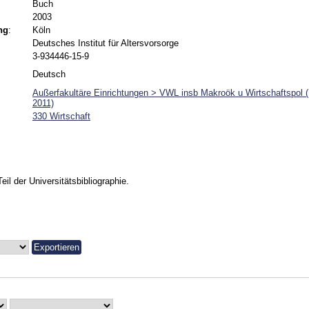
Buch
2003
ng
:
Köln
Deutsches Institut für Altersvorsorge
3-934446-15-9
Deutsch
Außerfakultäre Einrichtungen > VWL insb Makroök u Wirtschaftspol 
2011)
330 Wirtschaft
Teil der Universitätsbibliographie.