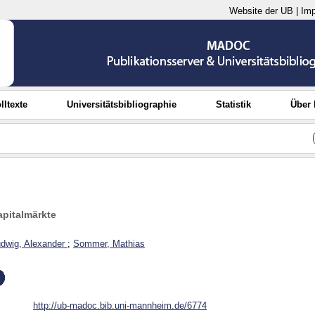
Website der UB
|
Im
lltexte
Universitätsbibliographie
Statistik
Über
pitalmärkte
dwig, Alexander
;
Sommer, Mathias
http://ub-madoc.bib.uni-mannheim.de/6774