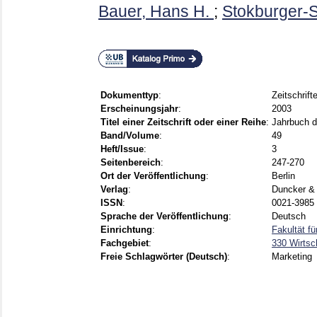
Bauer, Hans H.
;
Stokburger-S
Dokumenttyp
:
Zeitschrift
Erscheinungsjahr
:
2003
Titel einer Zeitschrift oder einer Reihe
:
Jahrbuch d
Band/Volume
:
49
Heft/Issue
:
3
Seitenbereich
:
247-270
Ort der Veröffentlichung
:
Berlin
Verlag
:
Duncker &
ISSN
:
0021-3985
Sprache der Veröffentlichung
:
Deutsch
Einrichtung
:
Fakultät f
Fachgebiet
:
330 Wirtsc
Freie Schlagwörter (Deutsch)
:
Marketing