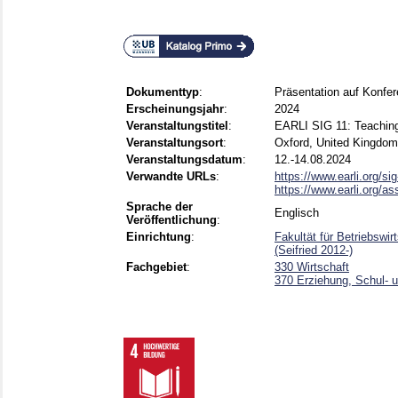
Dokumenttyp
:
Präsentation auf Konfe
Erscheinungsjahr
:
2024
Veranstaltungstitel
:
EARLI SIG 11: Teachin
Veranstaltungsort
:
Oxford, United Kingdom
Veranstaltungsdatum
:
12.-14.08.2024
Verwandte URLs
:
https://www.earli.org/sig
https://www.earli.org/as
Sprache der
Englisch
Veröffentlichung
:
Einrichtung
:
Fakultät für Betriebswi
(Seifried 2012-)
Fachgebiet
:
330 Wirtschaft
370 Erziehung, Schul- 