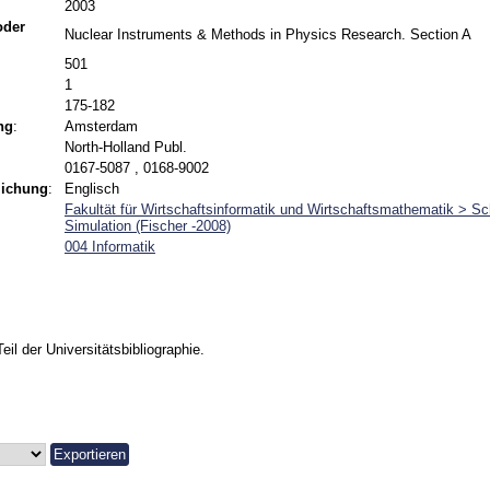
2003
 oder
Nuclear Instruments & Methods in Physics Research. Section A
501
1
175-182
ng
:
Amsterdam
North-Holland Publ.
0167-5087 , 0168-9002
lichung
:
Englisch
Fakultät für Wirtschaftsinformatik und Wirtschaftsmathematik > Sc
Simulation (Fischer -2008)
004 Informatik
Teil der Universitätsbibliographie.