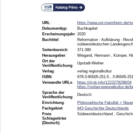
URL
:
https://www.uni-mannheim.de/me
Dokumenttyp
:
Buchkapitel
Erscheinungsjahr
:
2020
Buchtitel
:
Reformation - Aufklärung - Revol
südwestdeutschen Landesgeschic
Seitenbereich
:
371-390
Herausgeber
:
Wiegand, Hermann
;
Kümper, H
Ort der
Upstadt-Weiher
Veröffentlichung
:
Verlag
:
verlag regionalkultur
ISBN
:
978-3-95505-251-5 , 3-95505-25
Verwandte URLs
:
https://d-nb.info/1223278298/04
https://verlag-regionalkultur.de/b
Sprache der
Deutsch
Veröffentlichung
:
Einrichtung
:
Philosophische Fakultät > Neue
Fachgebiet
:
943 Geschichte Deutschlands
Freie
Südwestdeutschland , Geschich
Schlagwörter
(Deutsch)
: