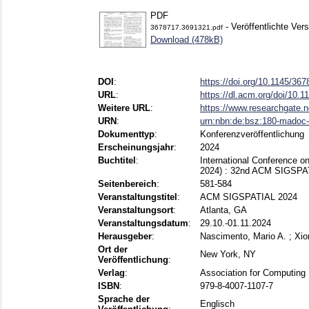
PDF
- Veröffentlichte Vers
3678717.3691321.pdf
Download (478kB)
DOI
:
https://doi.org/10.1145/36
URL
:
https://dl.acm.org/doi/10.
Weitere URL
:
https://www.researchgate.n
URN
:
urn:nbn:de:bsz:180-madoc
Dokumenttyp
:
Konferenzveröffentlichung
Erscheinungsjahr
:
2024
Buchtitel
:
International Conference
2024) : 32nd ACM SIGSPA
Seitenbereich
:
581-584
Veranstaltungstitel
:
ACM SIGSPATIAL 2024
Veranstaltungsort
:
Atlanta, GA
Veranstaltungsdatum
:
29.10.-01.11.2024
Herausgeber
:
Nascimento, Mario A.
;
Xio
Ort der
New York, NY
Veröffentlichung
:
Verlag
:
Association for Computing
ISBN
:
979-8-4007-1107-7
Sprache der
Englisch