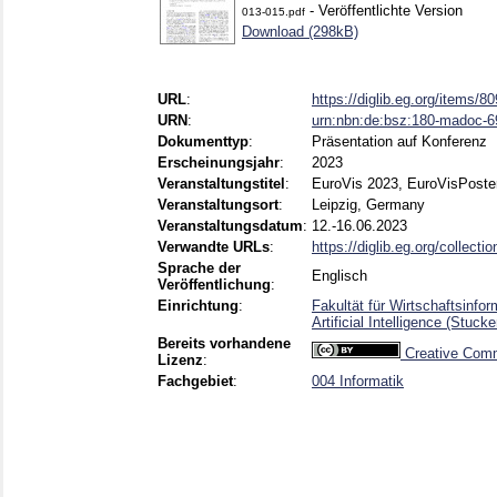
- Veröffentlichte Version
013-015.pdf
Download (298kB)
URL
:
https://diglib.eg.org/items/8
URN
:
urn:nbn:de:bsz:180-madoc-
Dokumenttyp
:
Präsentation auf Konferenz
Erscheinungsjahr
:
2023
Veranstaltungstitel
:
EuroVis 2023, EuroVisPoste
Veranstaltungsort
:
Leipzig, Germany
Veranstaltungsdatum
:
12.-16.06.2023
Verwandte URLs
:
https://diglib.eg.org/collecti
Sprache der
Englisch
Veröffentlichung
:
Einrichtung
:
Fakultät für Wirtschaftsinfo
Artificial Intelligence (Stuc
Bereits vorhandene
Creative Comm
Lizenz
:
Fachgebiet
:
004 Informatik