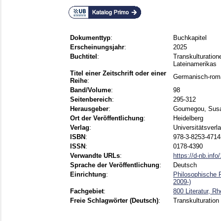
Dokumenttyp
:
Buchkapitel
Erscheinungsjahr
:
2025
Buchtitel
:
Transkulturation
Lateinamerikas
Titel einer Zeitschrift oder einer
Germanisch-roma
Reihe
:
Band/Volume
:
98
Seitenbereich
:
295-312
Herausgeber
:
Goumegou, Sus
Ort der Veröffentlichung
:
Heidelberg
Verlag
:
Universitätsverl
ISBN
:
978-3-8253-4714
ISSN
:
0178-4390
Verwandte URLs
:
https://d-nb.inf
Sprache der Veröffentlichung
:
Deutsch
Einrichtung
:
Philosophische 
2009-)
Fachgebiet
:
800 Literatur, Rh
Freie Schlagwörter (Deutsch)
:
Transkulturation