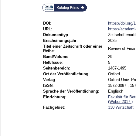
DOI
:
https://doi.org/
URL
:
https://academi
Dokumenttyp
:
Zeitschriftenarti
Erscheinungsjahr
:
2025
Titel einer Zeitschrift oder einer
Review of Fina
Reihe
:
Band/Volume
:
29
Heft/Issue
:
5
Seitenbereich
:
1467-1495
Ort der Veröffentlichung
:
Oxford
Verlag
:
Oxford Univ. Pr
ISSN
:
1572-3097 , 15
Sprache der Veröffentlichung
:
Englisch
Einrichtung
:
Fakultät für Be
(Weber 2017-)
Fachgebiet
:
330 Wirtschaft