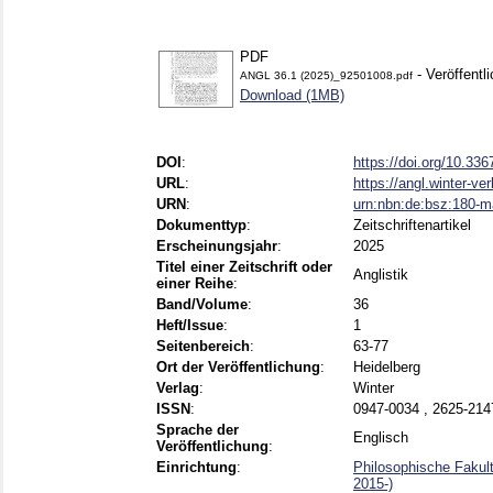
PDF
- Veröffentl
ANGL 36.1 (2025)_92501008.pdf
Download (1MB)
DOI
:
https://doi.org/10.3
URL
:
https://angl.winter-ve
URN
:
urn:nbn:de:bsz:180-
Dokumenttyp
:
Zeitschriftenartikel
Erscheinungsjahr
:
2025
Titel einer Zeitschrift oder
Anglistik
einer Reihe
:
Band/Volume
:
36
Heft/Issue
:
1
Seitenbereich
:
63-77
Ort der Veröffentlichung
:
Heidelberg
Verlag
:
Winter
ISSN
:
0947-0034 , 2625-214
Sprache der
Englisch
Veröffentlichung
:
Einrichtung
:
Philosophische Fakultä
2015-)