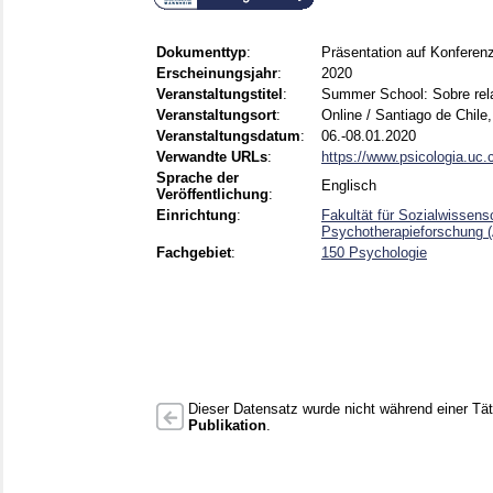
Dokumenttyp
:
Präsentation auf Konferen
Erscheinungsjahr
:
2020
Veranstaltungstitel
:
Summer School: Sobre rela
Veranstaltungsort
:
Online / Santiago de Chile,
Veranstaltungsdatum
:
06.-08.01.2020
Verwandte URLs
:
https://www.psicologia.uc.
Sprache der
Englisch
Veröffentlichung
:
Einrichtung
:
Fakultät für Sozialwissens
Psychotherapieforschung (
Fachgebiet
:
150 Psychologie
Dieser Datensatz wurde nicht während einer Täti
Publikation
.