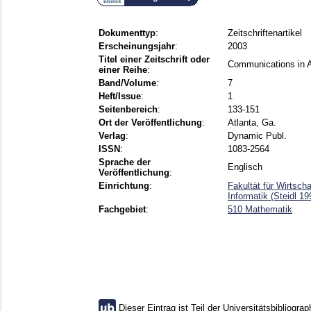
Dokumenttyp
:
Zeitschriftenartikel
Erscheinungsjahr
:
2003
Titel einer Zeitschrift oder
Communications in A
einer Reihe
:
Band/Volume
:
7
Heft/Issue
:
1
Seitenbereich
:
133-151
Ort der Veröffentlichung
:
Atlanta, Ga.
Verlag
:
Dynamic Publ.
ISSN
:
1083-2564
Sprache der
Englisch
Veröffentlichung
:
Einrichtung
:
Fakultät für Wirtsc
Informatik (Steidl 1
Fachgebiet
:
510 Mathematik
Dieser Eintrag ist Teil der Universitätsbibliograp