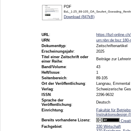
PDF
BzL_1-25_89-105_OA_Seufert_Goessling_Ifentha
Download (847kB)
URL
:
https://bzl-online.ch
URN
:
urn:nbn:de:bsz:180
Dokumenttyp
:
Zeitschriftenartikel
Erscheinungsjahr
:
2025
Titel einer Zeitschrift oder
Beiträge zur Lehreri
einer Reihe
:
Band/Volume
:
43
Heft/Issue
:
1
Seitenbereich
:
89-105
Ort der Veröffentlichung
:
Langnau, Emmental
Verlag
:
Schweizerische Gese
ISSN
:
2296-9632
Sprache der
Deutsch
Veröffentlichung
:
Einrichtung
:
Fakultät für Betrieb
Instruktionsdesign (I
Bereits vorhandene Lizenz
:
Creati
Fachgebiet
:
330 Wirtschaft
370 Erziehung, Schu