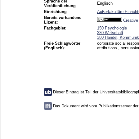
Sprache der
Englisch
Veröffentlichung
:
Einrichtung
:
Außerfakultäre Einri
Bereits vorhandene
Creative
Lizenz
:
Fachgebiet
:
150 Psychologie
330 Wirtschaft
380 Handel, Kommunika
Freie Schlagwörter
corporate social respo
(Englisch)
:
attributions , persuasio
Dieser Eintrag ist Teil der Universitätsbibliograp
Das Dokument wird vom Publikationsserver der U