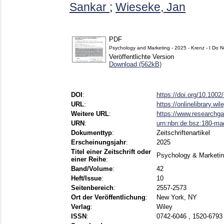
Sankar
;
Wieseke, Jan
PDF
Psychology and Marketing - 2025 - Krenz - I Do No
Veröffentlichte Version
Download (562kB)
DOI
:
https://doi.org/10.100
URL
:
https://onlinelibrary.wi
Weitere URL
:
https://www.researchga
URN
:
urn:nbn:de:bsz:180-m
Dokumenttyp
:
Zeitschriftenartikel
Erscheinungsjahr
:
2025
Titel einer Zeitschrift oder
Psychology & Marketi
einer Reihe
:
Band/Volume
:
42
Heft/Issue
:
10
Seitenbereich
:
2557-2573
Ort der Veröffentlichung
:
New York, NY
Verlag
:
Wiley
ISSN
:
0742-6046 , 1520-6793