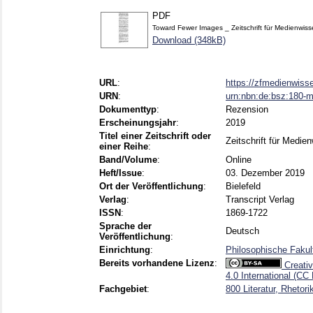
PDF
Toward Fewer Images _ Zeitschrift für Medienwiss
Download (348kB)
URL
:
https://zfmedienwisse
URN
:
urn:nbn:de:bsz:180-
Dokumenttyp
:
Rezension
Erscheinungsjahr
:
2019
Titel einer Zeitschrift oder
Zeitschrift für Medie
einer Reihe
:
Band/Volume
:
Online
Heft/Issue
:
03. Dezember 2019
Ort der Veröffentlichung
:
Bielefeld
Verlag
:
Transcript Verlag
ISSN
:
1869-1722
Sprache der
Deutsch
Veröffentlichung
:
Einrichtung
:
Philosophische Fakul
Bereits vorhandene Lizenz
:
Creati
4.0 International (CC
Fachgebiet
:
800 Literatur, Rhetori