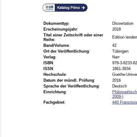
Dokumenttyp
:
Dissertation
Erscheinungsjahr
:
2018
Titel einer Zeitschrift oder einer
Edition lende
Reihe
:
Band/Volume
:
42
Ort der Veröffentlichung
:
Tübingen
Verlag
:
Narr
ISBN
:
978-3-8233-82
ISSN
:
1861-3934
Hochschule
:
Goethe-Univer
Datum der mündl. Prüfung
:
2016
Sprache der Veröffentlichung
:
Deutsch
Einrichtung
:
Philosophisch
2009-)
Fachgebiet
:
440 Französi