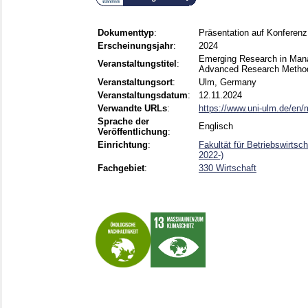
Dokumenttyp
:
Präsentation auf Konferenz
Erscheinungsjahr
:
2024
Emerging Research in Mana
Veranstaltungstitel
:
Advanced Research Metho
Veranstaltungsort
:
Ulm, Germany
Veranstaltungsdatum
:
12.11.2024
Verwandte URLs
:
https://www.uni-ulm.de/en/ma
Sprache der
Englisch
Veröffentlichung
:
Einrichtung
:
Fakultät für Betriebswirtsc
2022-)
Fachgebiet
:
330 Wirtschaft