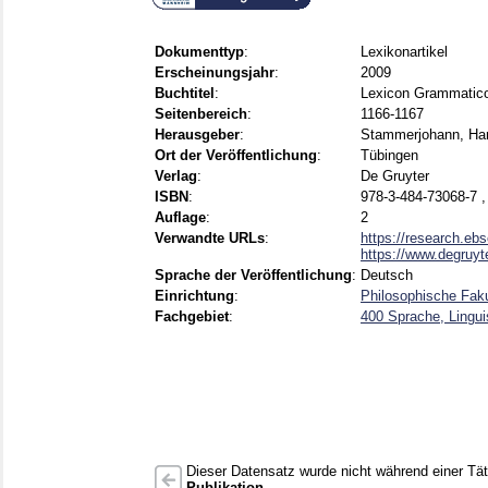
Dokumenttyp
:
Lexikonartikel
Erscheinungsjahr
:
2009
Buchtitel
:
Lexicon Grammaticoru
Seitenbereich
:
1166-1167
Herausgeber
:
Stammerjohann, Har
Ort der Veröffentlichung
:
Tübingen
Verlag
:
De Gruyter
ISBN
:
978-3-484-73068-7 ,
Auflage
:
2
Verwandte URLs
:
https://research.eb
https://www.degruyte
Sprache der Veröffentlichung
:
Deutsch
Einrichtung
:
Philosophische Fak
Fachgebiet
:
400 Sprache, Lingui
Dieser Datensatz wurde nicht während einer Täti
Publikation
.