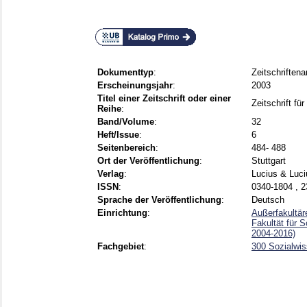
Dokumenttyp
:
Zeitschriftenar
Erscheinungsjahr
:
2003
Titel einer Zeitschrift oder einer
Zeitschrift fü
Reihe
:
Band/Volume
:
32
Heft/Issue
:
6
Seitenbereich
:
484- 488
Ort der Veröffentlichung
:
Stuttgart
Verlag
:
Lucius & Luci
ISSN
:
0340-1804 , 
Sprache der Veröffentlichung
:
Deutsch
Einrichtung
:
Außerfakultär
Fakultät für 
2004-2016)
Fachgebiet
:
300 Sozialwis