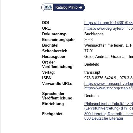
DOI
:
https://doi.org/10.14361/9
URL
:
https://www.degruyterbrill.
Dokumenttyp
:
Buchkapitel
Erscheinungsjahr
:
2023
Buchtitel
:
Weihnachtsfilme lesen. 1, 
Seitenbereich
:
77-91
Herausgeber
:
Geier, Andrea
;
Gradinari, Ir
Ort der
Bielefeld
Veröffentlichung
:
Verlag
:
transcript
ISBN
:
978-3-8376-6424-9 , 978-3-
Verwandte URLs
:
https://www.transcript-verlag
https://www.jstor.org/stable/
Sprache der
Deutsch
Veröffentlichung
:
Einrichtung
:
Philosophische Fakultät > N
(Lehrstuhlvertretung) (Hnilic
Fachgebiet
:
800 Literatur, Rhetorik, Lite
830 Deutsche Literatur