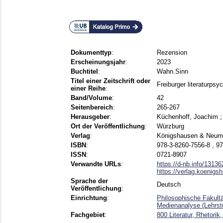
Dokumenttyp
:
Rezension
Erscheinungsjahr
:
2023
Buchtitel
:
Wahn.Sinn
Titel einer Zeitschrift oder
Freiburger literaturps
einer Reihe
:
Band/Volume
:
42
Seitenbereich
:
265-267
Herausgeber
:
Küchenhoff, Joachim
Ort der Veröffentlichung
:
Würzburg
Verlag
:
Königshausen & Neum
ISBN
:
978-3-8260-7556-8 , 9
ISSN
:
0721-8907
Verwandte URLs
:
https://d-nb.info/1313
https://verlag.koenigs
Sprache der
Deutsch
Veröffentlichung
:
Einrichtung
:
Philosophische Fakultä
Medienanalyse (Lehrstu
Fachgebiet
:
800 Literatur, Rhetorik