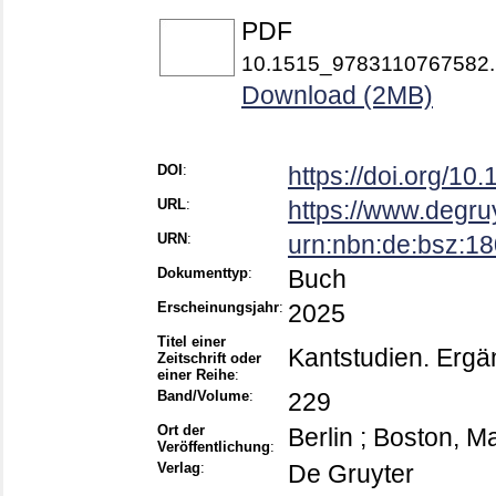
PDF
10.1515_9783110767582.
Download (2MB)
DOI
:
https://doi.org/1
URL
:
https://www.degruy
URN
:
urn:nbn:de:bsz:1
Dokumenttyp
:
Buch
Erscheinungsjahr
:
2025
Titel einer
Kantstudien. Erg
Zeitschrift oder
einer Reihe
:
Band/Volume
:
229
Ort der
Berlin ; Boston, M
Veröffentlichung
:
Verlag
:
De Gruyter