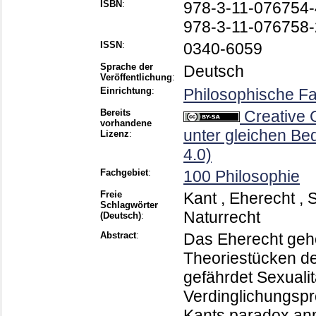
ISBN
:
978-3-11-076754-4
978-3-11-076758-
ISSN
:
0340-6059
Sprache der
Deutsch
Veröffentlichung
:
Einrichtung
:
Philosophische Fa
Bereits
Creative
vorhandene
unter gleichen Be
Lizenz
:
4.0)
Fachgebiet
:
100 Philosophie
Freie
Kant , Eherecht , 
Schlagwörter
Naturrecht
(Deutsch)
:
Abstract
:
Das Eherecht gehö
Theoriestücken de
gefährdet Sexualit
Verdinglichungsp
Kants paradox an