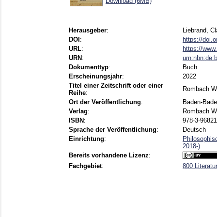
Download (6MB)
Herausgeber
:
Liebrand, Cl
DOI
:
https://doi
URL
:
https://www
URN
:
urn:nbn:de:
Dokumenttyp
:
Buch
Erscheinungsjahr
:
2022
Titel einer Zeitschrift oder einer
Rombach Wi
Reihe
:
Ort der Veröffentlichung
:
Baden-Bade
Verlag
:
Rombach Wi
ISBN
:
978-3-96821
Sprache der Veröffentlichung
:
Deutsch
Einrichtung
:
Philosophis
2018-)
Bereits vorhandene Lizenz
:
Fachgebiet
:
800 Literatu