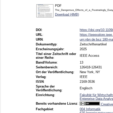
PDF
The_Dangerous_Effects_of_a_Frustratingly_Easy
Download (4MB)
DOI
:
https://doi.org/10.1
URL
:
https://ieeexplore.iee
URN
:
urn:nbn:de:bsz:180-m
Dokumenttyp
:
Zeitschriftenartikel
Erscheinungsjahr
:
2025
Titel einer Zeitschrift oder
IEEE Access
einer Reihe
:
Band/Volume
:
13
Seitenbereich
:
126418-126431
Ort der Veröffentlichung
:
New York, NY
Verlag
:
IEEE
ISSN
:
2169-3536
Sprache der
Englisch
Veröffentlichung
:
Einrichtung
:
Fakultät für Wirtschaf
Enterprise Data Analys
Bereits vorhandene Lizenz
:
Creative
Fachgebiet
:
004 Informatik
620 Ingenieurwissensc