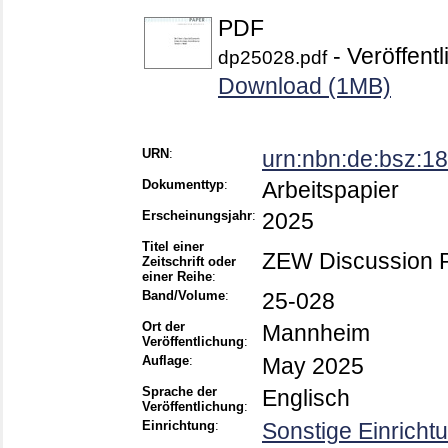
PDF
- Veröffentl
dp25028.pdf
Download (1MB)
URN
:
urn:nbn:de:bsz:
Dokumenttyp
:
Arbeitspapier
Erscheinungsjahr
:
2025
Titel einer
ZEW Discussion 
Zeitschrift oder
einer Reihe
:
Band/Volume
:
25-028
Ort der
Mannheim
Veröffentlichung
:
Auflage
:
May 2025
Sprache der
Englisch
Veröffentlichung
:
Einrichtung
:
Sonstige Einricht