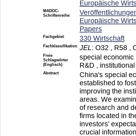
Europäische Wirt
MADOC-
Veröffentlichunge
Schriftenreihe
:
Europäische Wirt
Papers
Fachgebiet
:
330 Wirtschaft
Fachklassifikation
:
JEL
:
O32 , R58 , 
Freie
special economic 
Schlagwörter
R&D , institutiona
(Englisch)
:
Abstract
:
China's special 
established to fo
improving the insti
areas. We examine
of research and d
firms located in t
investors' expecta
crucial informatio