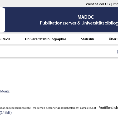
Website der UB
|
Im
lltexte
Universitätsbibliographie
Statistik
Über
 Moritz
- Veröffentlic
sonengesellschaftsrecht - modernes-personengesellschaftsrecht-complete.pdf
(148kB)