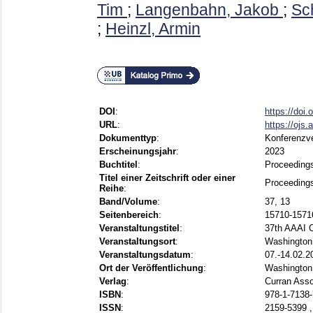
Tim
;
Langenbahn, Jakob
;
Sc
;
Heinzl, Armin
DOI
:
https://doi
URL
:
https://ojs.
Dokumenttyp
:
Konferenzve
Erscheinungsjahr
:
2023
Buchtitel
:
Proceedings
Titel einer Zeitschrift oder einer
Proceedings 
Reihe
:
Band/Volume
:
37, 13
Seitenbereich
:
15710-1571
Veranstaltungstitel
:
37th AAAI C
Veranstaltungsort
:
Washington
Veranstaltungsdatum
:
07.-14.02.2
Ort der Veröffentlichung
:
Washington
Verlag
:
Curran Asso
ISBN
:
978-1-7138-
ISSN
:
2159-5399 