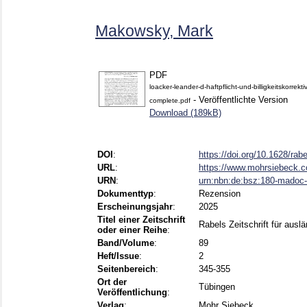
Makowsky, Mark
PDF
loacker-leander-d-haftpflicht-und-billigkeitskorre
- Veröffentlichte Version
complete.pdf
Download (189kB)
DOI
:
https://doi.org/10.1628/ra
URL
:
https://www.mohrsiebeck.com
URN
:
urn:nbn:de:bsz:180-madoc
Dokumenttyp
:
Rezension
Erscheinungsjahr
:
2025
Titel einer Zeitschrift
Rabels Zeitschrift für ausl
oder einer Reihe
:
Band/Volume
:
89
Heft/Issue
:
2
Seitenbereich
:
345-355
Ort der
Tübingen
Veröffentlichung
:
Verlag
:
Mohr Siebeck