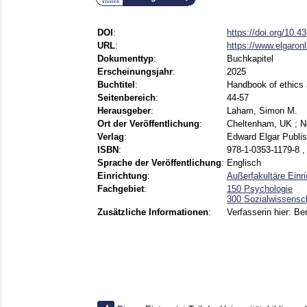
DOI
:
https://doi.org/10.
URL
:
https://www.elgaron
Dokumenttyp
:
Buchkapitel
Erscheinungsjahr
:
2025
Buchtitel
:
Handbook of ethics 
Seitenbereich
:
44-57
Herausgeber
:
Laham, Simon M.
Ort der Veröffentlichung
:
Cheltenham, UK ; 
Verlag
:
Edward Elgar Publis
ISBN
:
978-1-0353-1179-8 ,
Sprache der Veröffentlichung
:
Englisch
Einrichtung
:
Außerfakultäre Einr
Fachgebiet
:
150 Psychologie
300 Sozialwissensch
Zusätzliche Informationen
:
Verfasserin hier: Be