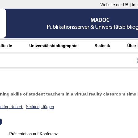
Website der UB
|
Im
lltexte
Universitätsbibliographie
Statistik
Über
ning skills of student teachers in a virtual reality classroom simu
orfer, Robert
;
Seifried, Jürgen
Präsentation auf Konferenz