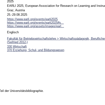
2025
EARLI 2025, European Association for Research on Learning and Instru
Graz, Austria
25.-29.08.2025
https://www.earli.org/events/earli2025
https://www.earli.org/events/earli2025#s...
https://www.earli.org/assets/images/earl...
Englisch
Fakultät für Betriebswirtschaftslehre > Wirtschaftspädagogik, Beruflich
(Seifried 2012-)
330 Wirtschaft
370 Erziehung, Schul- und Bildungswesen
Teil der Universitätsbibliographie.