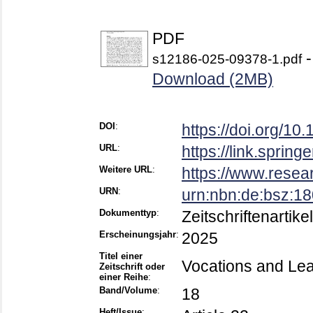
PDF
-
s12186-025-09378-1.pdf
Download (2MB)
DOI
:
https://doi.org/1
URL
:
https://link.spring
Weitere URL
:
https://www.resea
URN
:
urn:nbn:de:bsz:1
Dokumenttyp
:
Zeitschriftenartikel
Erscheinungsjahr
:
2025
Titel einer
Vocations and Lea
Zeitschrift oder
einer Reihe
:
Band/Volume
:
18
Heft/Issue
: