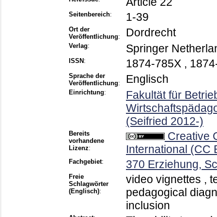
Article 22
Seitenbereich
:
1-39
Ort der
Dordrecht
Veröffentlichung
:
Verlag
:
Springer Netherla
ISSN
:
1874-785X , 1874
Sprache der
Englisch
Veröffentlichung
:
Einrichtung
:
Fakultät für Betri
Wirtschaftspädago
(Seifried 2012-)
Bereits
Creative
vorhandene
International (CC 
Lizenz
:
Fachgebiet
:
370 Erziehung, S
Freie
video vignettes , t
Schlagwörter
pedagogical diagn
(Englisch)
:
inclusion