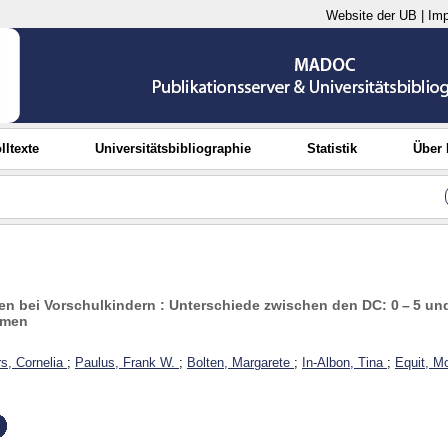
Website der UB
|
Im
lltexte
Universitätsbibliographie
Statistik
Über
n bei Vorschulkindern : Unterschiede zwischen den DC: 0 – 5 un
emen
s, Cornelia
;
Paulus, Frank W.
;
Bolten, Margarete
;
In-Albon, Tina
;
Equit, M