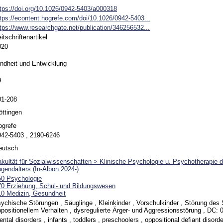
ttps://doi.org/10.1026/0942-5403/a000318
tps://econtent.hogrefe.com/doi/10.1026/0942-5403...
tps://www.researchgate.net/publication/346256532...
itschriftenartikel
020
indheit und Entwicklung
9
01-208
öttingen
ogrefe
942-5403 , 2190-6246
eutsch
akultät für Sozialwissenschaften > Klinische Psychologie u. Psychotherapie 
gendalters (In-Albon 2024-)
50 Psychologie
70 Erziehung, Schul- und Bildungswesen
10 Medizin, Gesundheit
ychische Störungen , Säuglinge , Kleinkinder , Vorschulkinder , Störung des 
positionellem Verhalten , dysregulierte Ärger- und Aggressionsstörung , DC: 
ntal disorders , infants , toddlers , preschoolers , oppositional defiant disorde