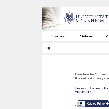
Startseite
Stöbern
Vo
Login
Psychische Störunge
Klassifikationssyst
Hussong, Justine
;
Over
Alexander von