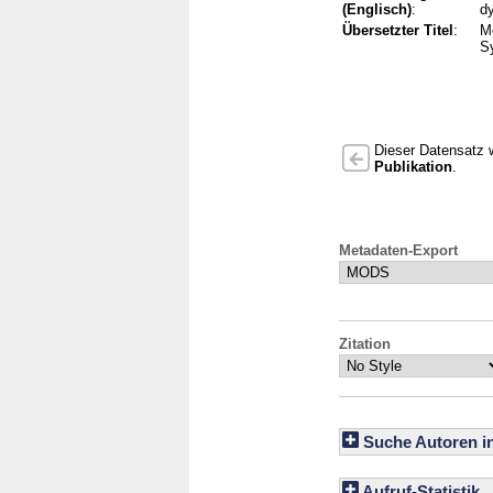
(Englisch)
:
dy
Übersetzter Titel
:
Me
S
Dieser Datensatz w
Publikation
.
Metadaten-Export
Zitation
Suche Autoren i
Aufruf-Statistik