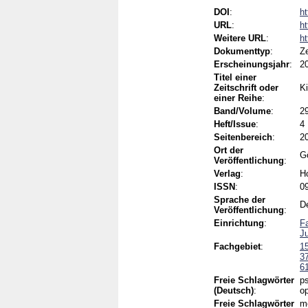
DOI
:
h
URL
:
ht
Weitere URL
:
ht
Dokumenttyp
:
Ze
Erscheinungsjahr
:
2
Titel einer
Zeitschrift oder
K
einer Reihe
:
Band/Volume
:
2
Heft/Issue
:
4
Seitenbereich
:
2
Ort der
G
Veröffentlichung
:
Verlag
:
H
ISSN
:
0
Sprache der
D
Veröffentlichung
:
Einrichtung
:
F
Ju
Fachgebiet
:
1
3
6
Freie Schlagwörter
ps
(Deutsch)
:
op
Freie Schlagwörter
me