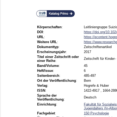
Körperschaften
:
Leitliniengruppe Suizi
DOI
:
https://doi.org/10.10
URL
:
https://econtent.hogr
Weitere URL
:
https://www.researchg
Dokumenttyp
:
Zeitschriftenartikel
Erscheinungsjahr
:
2017
Titel einer Zeitschrift oder
Zeitschrift für Kinde
einer Reihe
:
Band/Volume
:
45
Heft/Issue
:
6
Seitenbereich
:
485-497
Ort der Veröffentlichung
:
Bern
Verlag
:
Hogrefe & Huber
ISSN
:
1422-4917 , 1664-288
Sprache der
Deutsch
Veröffentlichung
:
Einrichtung
:
Fakultät für Sozialwi
Jugendalters (In-Albo
Fachgebiet
:
150 Psychologie